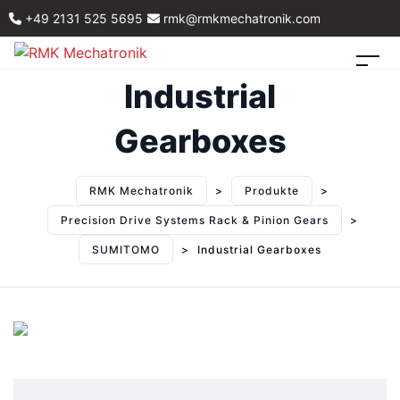
+49 2131 525 5695
rmk@rmkmechatronik.com
Industrial
Gearboxes
RMK Mechatronik
>
Produkte
>
Precision Drive Systems Rack & Pinion Gears
>
SUMITOMO
>
Industrial Gearboxes